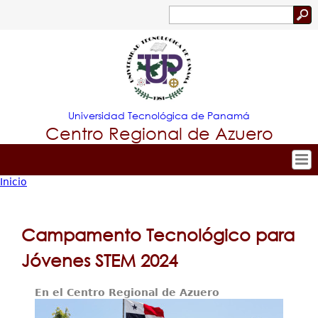
Jump to navigation
Buscar
Formulario
de
búsqueda
Universidad Tecnológica de Panamá
Centro Regional de Azuero
Inicio
Tropical
Inicio
Usted
Menu
Nuestro Centro
está
Campamento Tecnológico para
Principal
Admisión
aquí
Jóvenes STEM 2024
Oferta Académica
En el Centro Regional de Azuero
Estudiante