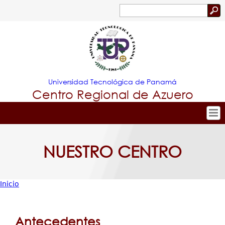
Jump to navigation
Buscar
Formulario
de
búsqueda
Universidad Tecnológica de Panamá
Centro Regional de Azuero
Tropical
Inicio
NUESTRO CENTRO
Menu
Nuestro Centro
Principal
Admisión
Inicio
Oferta Académica
Usted
Estudiante
está
Antecedentes