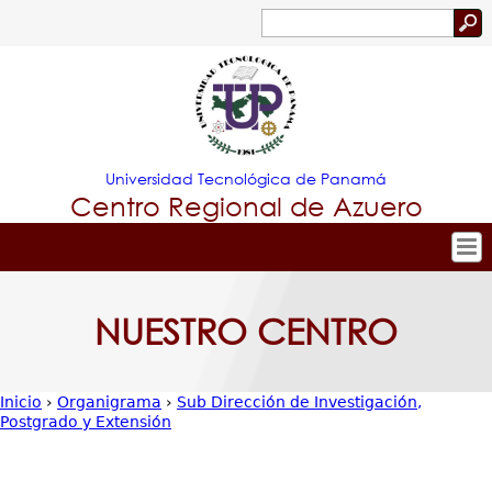
Jump to navigation
Buscar
Formulario
de
búsqueda
Universidad Tecnológica de Panamá
Centro Regional de Azuero
Tropical
Inicio
NUESTRO CENTRO
Menu
Nuestro Centro
Principal
Admisión
Inicio
›
Organigrama
›
Sub Dirección de Investigación,
Oferta Académica
Postgrado y Extensión
Usted
Estudiante
está