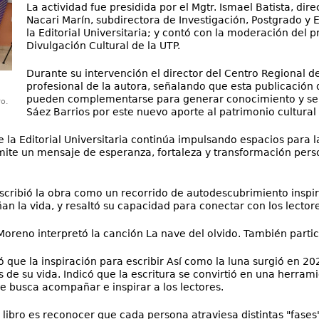
La actividad fue presidida por el Mgtr. Ismael Batista, dir
Nacari Marín, subdirectora de Investigación, Postgrado y 
la Editorial Universitaria; y contó con la moderación del 
Divulgación Cultural de la UTP.
Durante su intervención el director del Centro Regional 
profesional de la autora, señalando que esta publicación 
pueden complementarse para generar conocimiento y sensi
ro.
Sáez Barrios por este nuevo aporte al patrimonio cultural 
 la Editorial Universitaria continúa impulsando espacios para la
ite un mensaje de esperanza, fortaleza y transformación pers
 describió la obra como un recorrido de autodescubrimiento inspi
 la vida, y resaltó su capacidad para conectar con los lectore
eno interpretó la canción La nave del olvido. También participó 
có que la inspiración para escribir Así como la luna surgió en 20
s de su vida. Indicó que la escritura se convirtió en una herra
ue busca acompañar e inspirar a los lectores.
 libro es reconocer que cada persona atraviesa distintas "fases