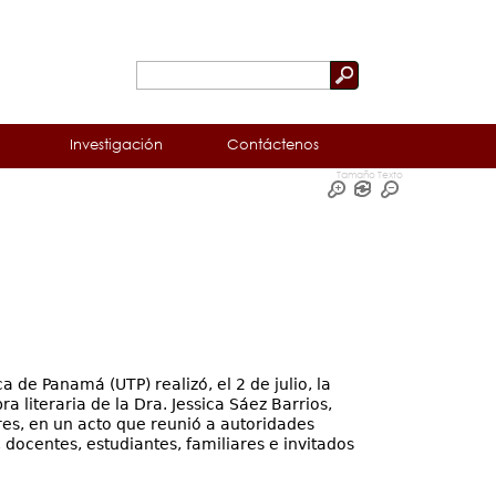
Buscar
Formulario
de
Investigación
Contáctenos
búsqueda
Tamaño Texto
 de Panamá (UTP) realizó, el 2 de julio, la
a literaria de la Dra. Jessica Sáez Barrios,
res, en un acto que reunió a autoridades
, docentes, estudiantes, familiares e invitados