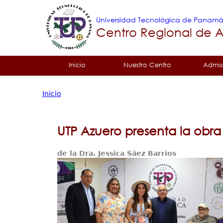
Universidad Tecnológica de Panam
Centro Regional de 
Tropical
Inicio
Nuestro Centro
Admis
Menu
Inicio
Principal
Usted
está
UTP Azuero presenta la obra 
aquí
de la Dra. Jessica Sáez Barrios