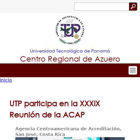
Jump to navigation
Buscar
Formulario
de
búsqueda
Universidad Tecnológica de Panamá
Centro Regional de Azuero
Inicio
Tropical
Inicio
Usted
Menu
Nuestro Centro
está
UTP participa en la XXXIX
Principal
Admisión
aquí
Reunión de la ACAP
Oferta Académica
Agencia Centroamericana de Acreditación,
Estudiante
San José, Costa Rica