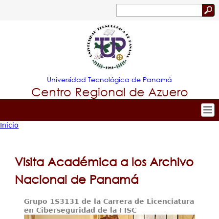
Jump to navigation
Buscar
Formulario
de
búsqueda
Universidad Tecnológica de Panamá
Centro Regional de Azuero
Inicio
Tropical
Inicio
Usted
Menu
Nuestro Centro
está
Visita Académica a los Archivo
Principal
Admisión
aquí
Nacional de Panamá
Oferta Académica
Grupo 1S3131 de la Carrera de Licenciatura
Estudiante
en Ciberseguridad de la FISC