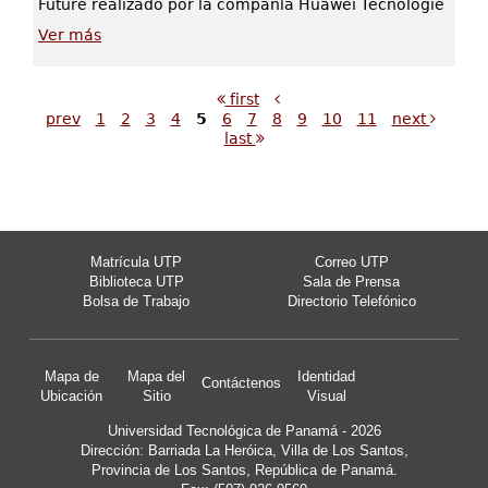
Future realizado por la compañía Huawei Tecnologie
Ver más
first
prev
1
2
3
4
5
6
7
8
9
10
11
next
last
Matrícula UTP
Correo UTP
Biblioteca UTP
Sala de Prensa
Bolsa de Trabajo
Directorio Telefónico
Mapa de
Mapa del
Identidad
Contáctenos
Ubicación
Sitio
Visual
Universidad Tecnológica de Panamá - 2026
Dirección: Barriada La Heróica, Villa de Los Santos,
Provincia de Los Santos, República de Panamá.