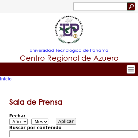
Jump to navigation
Buscar
Formulario
de
búsqueda
Universidad Tecnológica de Panamá
Centro Regional de Azuero
Inicio
Tropical
Inicio
Usted
Menu
Nuestro Centro
está
Sala de Prensa
Principal
Admisión
aquí
Fecha:
Oferta Académica
Estudiante
Buscar por contenido