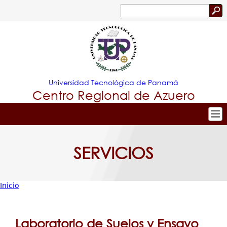
Jump to navigation
Buscar
Formulario
de
búsqueda
Universidad Tecnológica de Panamá
Centro Regional de Azuero
Tropical
Inicio
SERVICIOS
Menu
Nuestro Centro
Principal
Admisión
Inicio
Oferta Académica
Usted
Estudiante
está
Laboratorio de Suelos y Ensayo